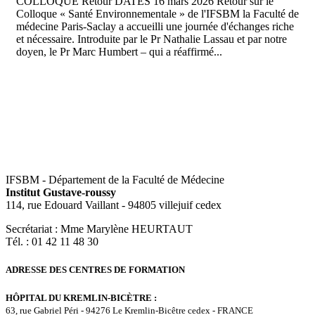
COLLOQUE Retour DATES 16 mars 2026 Retour sur le
Colloque « Santé Environnementale » de l'IFSBM la Faculté de
médecine Paris-Saclay a accueilli une journée d'échanges riche
et nécessaire. Introduite par le Pr Nathalie Lassau et par notre
doyen, le Pr Marc Humbert – qui a réaffirmé...
IFSBM - Département de la Faculté de Médecine
Institut Gustave-roussy
114, rue Edouard Vaillant - 94805 villejuif cedex
Secrétariat : Mme Marylène HEURTAUT
Tél. : 01 42 11 48 30
ADRESSE DES CENTRES DE FORMATION
HÔPITAL DU KREMLIN-BICÈTRE :
63, rue Gabriel Péri - 94276 Le Kremlin-Bicêtre cedex ‑ FRANCE