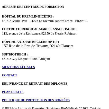
ADRESSE DES CENTRES DE FORMATION
HÔPITAL DU KREMLIN-BICÈTRE :
63, rue Gabriel Péri - 94276 Le Kremlin-Bicêtre cedex ‑ FRANCE
CENTRE CHIRURGICAL MARIE LANNELONGUE :
113, avenue de la Résistance, 92350 Le Plessis-Robinson
HÔPITAL ANTOINE-BÉCLÈRE AP-HP :
157 Rue de la Prte de Trivaux, 92140 Clamart
SUP’BIOTHECH :
66, rue Guy Môquet, 94800 Villejuif
MENTIONS LÉGALES
CONTACT
DÉLIVRANCE ET RETRAIT DES DIPLÔMES
PLAN DU SITE
POLITIQUE DE PROTECTION DES DONNÉES
© IFSBM – Institut de Formation Supérieure BioMédicale 2026®, Créé par